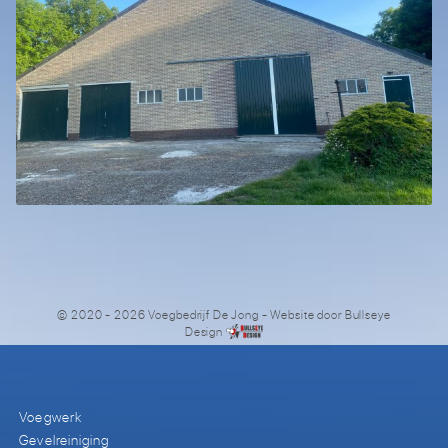
© 2020 - 2026 Voegbedrijf De Jong
- Website door
Bullseye
Design
Voegwerk
Gevelreiniging