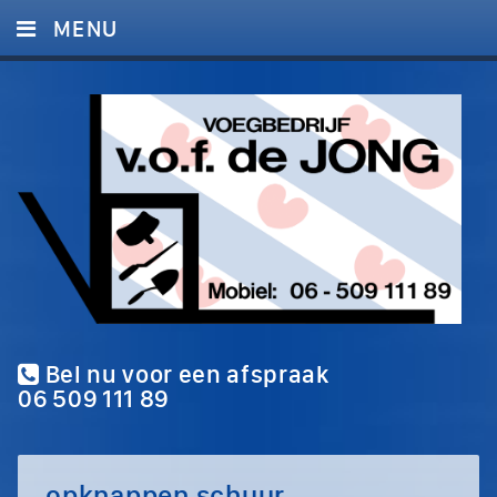
MENU
HOME
DIENSTEN
FOTO’S
CONTACT
Bel nu voor een afspraak
06 509 111 89
opknappen schuur