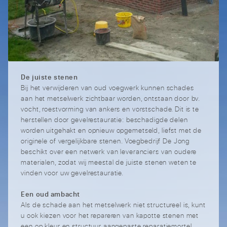
De juiste stenen
Bij het verwijderen van oud voegwerk kunnen schades
aan het metselwerk zichtbaar worden, ontstaan door bv.
vocht, roestvorming van ankers en vorstschade. Dit is te
herstellen door gevelrestauratie: beschadigde delen
worden uitgehakt en opnieuw opgemetseld, liefst met de
originele of vergelijkbare stenen. Voegbedrijf De Jong
beschikt over een netwerk van leveranciers van oudere
materialen, zodat wij meestal de juiste stenen weten te
vinden voor uw gevelrestauratie.
Een oud ambacht
Als de schade aan het metselwerk niet structureel is, kunt
u ook kiezen voor het repareren van kapotte stenen met
een op kleur en structuur aangepaste reparatiemortel.