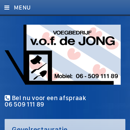
MENU
HOME
DIENSTEN
FOTO’S
CONTACT
Bel nu voor een afspraak
06 509 111 89
Gevelrestauratie