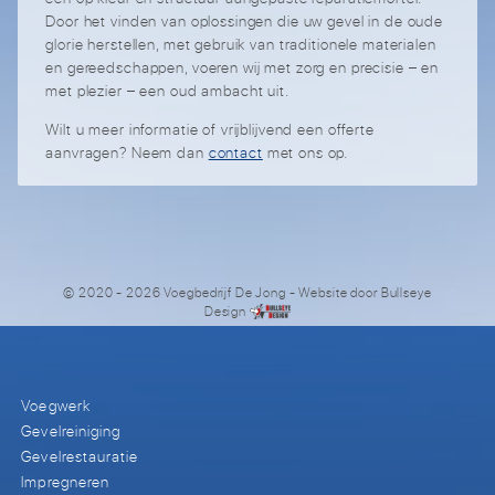
Door het vinden van oplossingen die uw gevel in de oude
glorie herstellen, met gebruik van traditionele materialen
en gereedschappen, voeren wij met zorg en precisie – en
met plezier – een oud ambacht uit.
Wilt u meer informatie of vrijblijvend een offerte
aanvragen? Neem dan
contact
met ons op.
© 2020 - 2026 Voegbedrijf De Jong
- Website door
Bullseye
Design
Voegwerk
Gevelreiniging
Gevelrestauratie
Impregneren